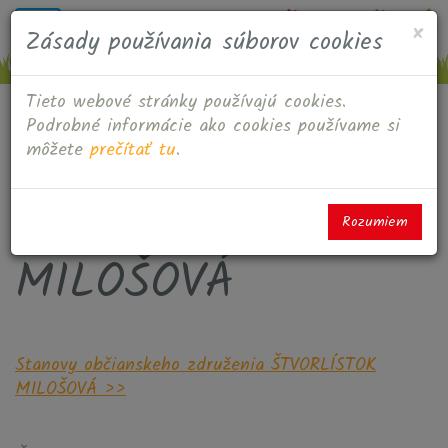
M
Š
MILOŠOVÁ
Toggle
×
Zásady používania súborov cookies
navigation
Tieto webové stránky používajú cookies.
Podrobné informácie ako cookies používame si
môžete
prečítať tu
.
Občianske združenie
ŠTVORLÍSTOK
Rozumiem
MILOŠOVÁ
Stanovy občianskeho združenia ŠTVORLÍSTOK
MILOŠOVÁ >>