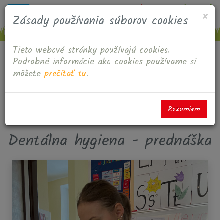
M
Š
MILOŠOVÁ
Toggle
×
Zásady používania súborov cookies
navigation
Tieto webové stránky používajú cookies.
Podrobné informácie ako cookies používame si
Fotoalbum
môžete
prečítať tu
.
Školský rok 2023/2024
Rozumiem
Dentálna hygiena - prednáška