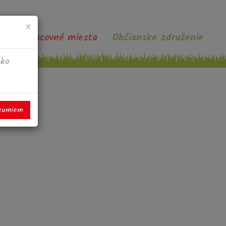
×
Voľné pracovné miesta
Občianske združenie
ako
zumiem