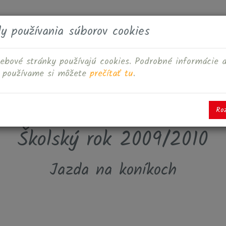
y používania súborov cookies
namy
Foto
Video
Dokumenty
Kontakt
ebové stránky používajú cookies. Podrobné informácie 
s používame si môžete
prečítať tu
.
Fotoalbum
Ro
Školský rok 2009/2010
Jazda na koníkoch