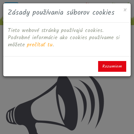
M
Š
MILOŠOVÁ
Toggle
×
Zásady používania súborov cookies
navigation
Tieto webové stránky používajú cookies.
Podrobné informácie ako cookies používame si
môžete
prečítať tu
.
Aktuálne oznamy
Rozumiem