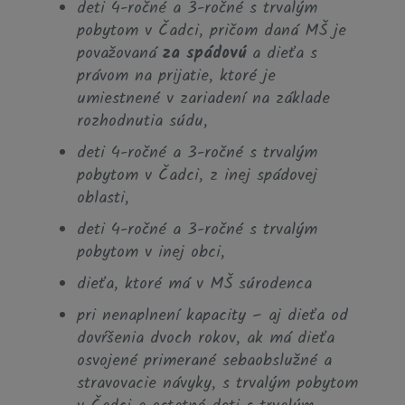
deti 4-ročné a 3-ročné s trvalým
pobytom v Čadci, pričom daná MŠ je
považovaná
za spádovú
a dieťa s
právom na prijatie, ktoré je
umiestnené v zariadení na základe
rozhodnutia súdu,
deti 4-ročné a 3-ročné s trvalým
pobytom v Čadci, z inej spádovej
oblasti,
deti 4-ročné a 3-ročné s trvalým
pobytom v inej obci,
dieťa, ktoré má v MŠ súrodenca
pri nenaplnení kapacity – aj dieťa od
dovŕšenia dvoch rokov, ak má dieťa
osvojené primerané sebaobslužné a
stravovacie návyky, s trvalým pobytom