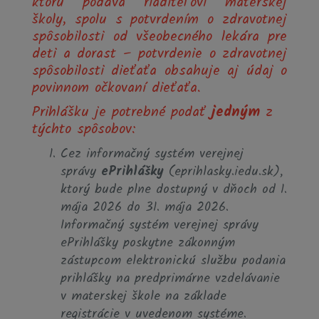
ktorú podáva riaditeľovi materskej
školy, spolu s potvrdením o zdravotnej
spôsobilosti od všeobecného lekára pre
deti a dorast – potvrdenie o zdravotnej
spôsobilosti dieťaťa obsahuje aj údaj o
povinnom očkovaní dieťaťa.
Prihlášku je potrebné podať
jedným
z
týchto spôsobov:
Cez informačný systém verejnej
správy
ePrihlášky
(eprihlasky.iedu.sk),
ktorý bude plne dostupný v dňoch od 1.
mája 2026 do 31. mája 2026.
Informačný systém verejnej správy
ePrihlášky poskytne zákonným
zástupcom elektronickú službu podania
prihlášky na predprimárne vzdelávanie
v materskej škole na základe
registrácie v uvedenom systéme.