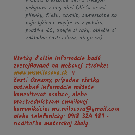
v Čadci a ostatné deti s trvalým
pobytom v inej obci (dieťa nemá
plienky, fľašu, cumlík, samostatne sa
naje lyžicou, napije sa z pohára,
používa WC, umyje si ruky, oblečie si
základné časti odevu, obuje sa)
Všetky ďalšie informácie budú
zverejňované na webovej stránke:
www.msmilosova.sk
v
časti
Oznamy,
prípadne všetky
potrebné informácie môžete
konzultovať osobne, alebo
prostredníctvom emailovej
komunikácie: ms.milosova@gmail.com
alebo telefonicky: 0918 324 989 -
riaditeľka materskej školy.