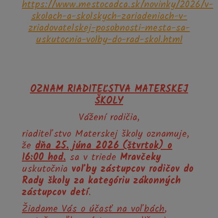
https://www.mestocadca.sk/novinky/2026/v-
skolach-a-skolskych-zariadeniach-v-
zriadovatelskej-posobnosti-mesta-sa-
uskutocnia-volby-do-rad-skol.html
OZNAM RIADITEĽSTVA MATERSKEJ
ŠKOLY
Vážení rodičia,
riaditeľstvo Materskej školy oznamuje,
že
dňa 25. júna 2026 (štvrtok) o
16:00 hod.
sa v triede
Mravčeky
uskutočnia
voľby zástupcov rodičov do
Rady školy za kategóriu zákonných
zástupcov detí
.
Žiadame Vás o účasť na voľbách
,